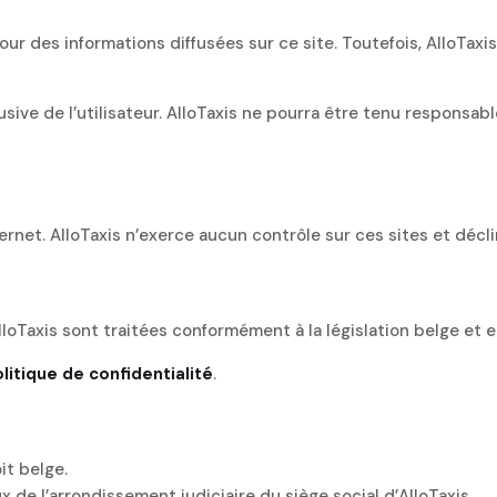
jour des informations diffusées sur ce site. Toutefois, AlloTaxi
xclusive de l’utilisateur. AlloTaxis ne pourra être tenu respons
ternet. AlloTaxis n’exerce aucun contrôle sur ces sites et déc
AlloTaxis sont traitées conformément à la législation belge et
litique de confidentialité
.
it belge.
 de l’arrondissement judiciaire du siège social d’AlloTaxis.