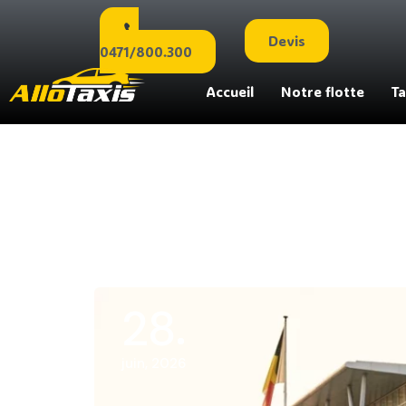
Devis
0471/800.300
Accueil
Notre flotte
Ta
28
juin, 2026