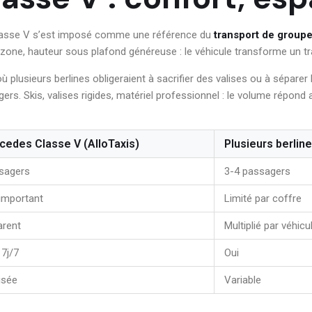
Classe V s’est imposé comme une référence du
transport de group
izone, hauteur sous plafond généreuse : le véhicule transforme un tra
 plusieurs berlines obligeraient à sacrifier des valises ou à séparer 
rs. Skis, valises rigides, matériel professionnel : le volume répond 
cedes Classe V (AlloTaxis)
Plusieurs berlin
ssagers
3-4 passagers
important
Limité par coffre
arent
Multiplié par véhicu
 7j/7
Oui
isée
Variable