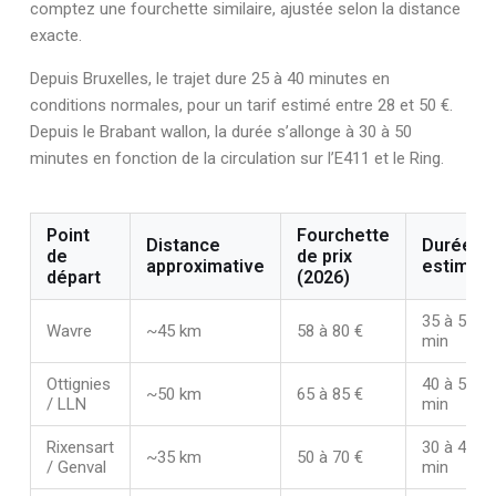
comptez une fourchette similaire, ajustée selon la distance
exacte.
Depuis Bruxelles, le trajet dure 25 à 40 minutes en
conditions normales, pour un tarif estimé entre 28 et 50 €.
Depuis le Brabant wallon, la durée s’allonge à 30 à 50
minutes en fonction de la circulation sur l’E411 et le Ring.
Point
Fourchette
Distance
Durée
de
de prix
approximative
estimée
départ
(2026)
35 à 50
Wavre
~45 km
58 à 80 €
min
Ottignies
40 à 55
~50 km
65 à 85 €
/ LLN
min
Rixensart
30 à 45
~35 km
50 à 70 €
/ Genval
min