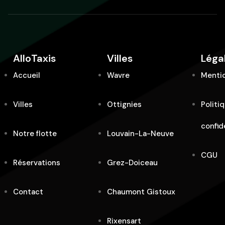
AlloTaxis
Villes
Léga
Accueil
Wavre
Mentio
Villes
Ottignies
Politi
confid
Notre flotte
Louvain-La-Neuve
CGU
Réservations
Grez-Doiceau
Contact
Chaumont Gistoux
Rixensart